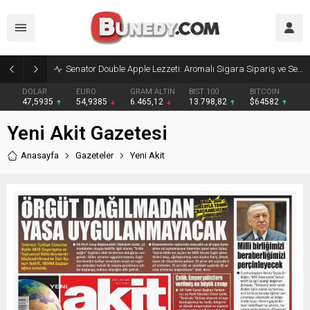
Senator Double Apple Lezzeti: Aromalı Sigara Sipariş ve Senator Sigara Dünyasına Yolculuk
DOLAR
EURO
GRAM ALTIN
BIST 100
BITCOIN
47,5935
54,9385
6.465,12
13.798,82
$64582
Yeni Akit Gazetesi
Anasayfa
Gazeteler
Yeni Akit