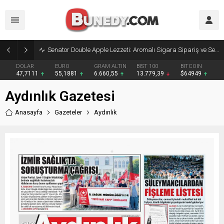
Senator Double Apple Lezzeti: Aromalı Sigara Sipariş ve Senator Sigara Dünyasına Yolculuk
DOLAR
EURO
GRAM ALTIN
BIST 100
BITCOIN
47,7111
55,1881
6.660,55
13.779,39
$64949
Aydınlık Gazetesi
Anasayfa
Gazeteler
Aydınlık