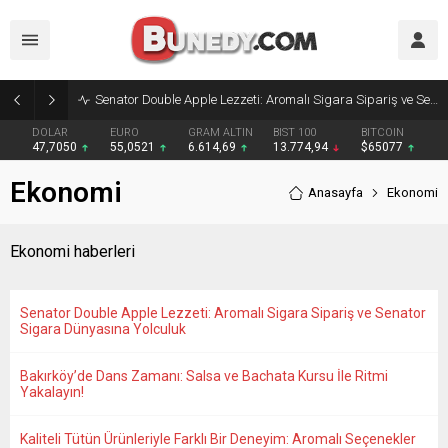
Senator Double Apple Lezzeti: Aromalı Sigara Sipariş ve Senator Sigara Dünyasına Yolculuk
DOLAR
EURO
GRAM ALTIN
BIST 100
BITCOIN
47,7050
55,0521
6.614,69
13.774,94
$65077
Ekonomi
Anasayfa
Ekonomi
Ekonomi haberleri
Senator Double Apple Lezzeti: Aromalı Sigara Sipariş ve Senator
Sigara Dünyasına Yolculuk
Bakırköy’de Dans Zamanı: Salsa ve Bachata Kursu İle Ritmi
Yakalayın!
Kaliteli Tütün Ürünleriyle Farklı Bir Deneyim: Aromalı Seçenekler