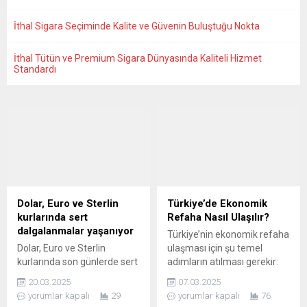
İthal Sigara Seçiminde Kalite ve Güvenin Buluştuğu Nokta
İthal Tütün ve Premium Sigara Dünyasında Kaliteli Hizmet
Standardı
Dolar, Euro ve Sterlin
Türkiye’de Ekonomik
kurlarında sert
Refaha Nasıl Ulaşılır?
dalgalanmalar yaşanıyor
Türkiye’nin ekonomik refaha
Dolar, Euro ve Sterlin
ulaşması için şu temel
kurlarında son günlerde sert
adımların atılması gerekir:
dalgalanmalar yaşanıyor. 20
Ekonomi Nasıl Doğru
20.03.2025
07.03.2025
Mart 2025 Perşembe günü
Yönetilir? Ekonomiyi başarılı
yorumlar kapalı
29
yorumlar kapalı
76
itibariyle döviz
şekilde yönetmenin temel