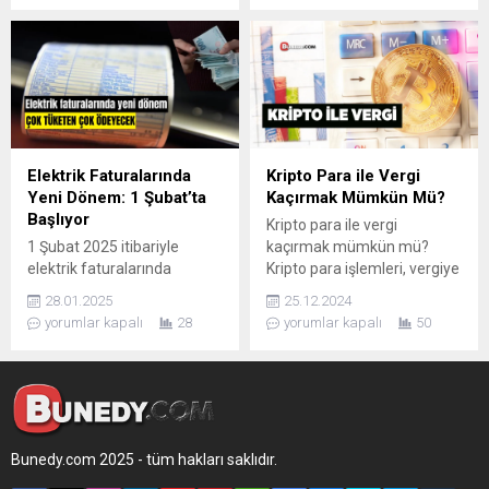
piyasalarındaki fiyat
ilkeleri şunlardır:
hareketleri yatırımcıların
yakından takibinde. Dolar ve
Euro’da Tarihi Zirveler Dün
gün içerisinde yüzde 13’e
varan artış gösteren Dolar,
Euro ve Sterlin, gün sonuna
doğru kazancını yüzde 4
Elektrik Faturalarında
Kripto Para ile Vergi
seviyesine geriletti. İstanbul
Yeni Dönem: 1 Şubat’ta
Kaçırmak Mümkün Mü?
serbest...
Başlıyor
Kripto para ile vergi
1 Şubat 2025 itibariyle
kaçırmak mümkün mü?
elektrik faturalarında
Kripto para işlemleri, vergiye
başlayacak olan bu yeni
tabidir. Vergi kaçırmak yasal
28.01.2025
25.12.2024
dönem.
riskler doğurur.
yorumlar kapalı
28
yorumlar kapalı
50
Bunedy.com 2025 - tüm hakları saklıdır.