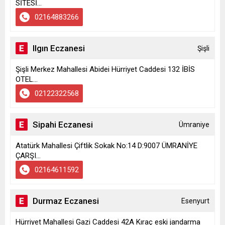
SİTESİ...
02164883266
Ilgın Eczanesi
Şişli
Şişli Merkez Mahallesi Abidei Hürriyet Caddesi 132 İBİS
OTEL...
02122322568
Sipahi Eczanesi
Ümraniye
Atatürk Mahallesi Çiftlik Sokak No:14 D:9007 ÜMRANİYE
ÇARŞI...
02164611592
Durmaz Eczanesi
Esenyurt
Hürriyet Mahallesi Gazi Caddesi 42A Kıraç eski jandarma