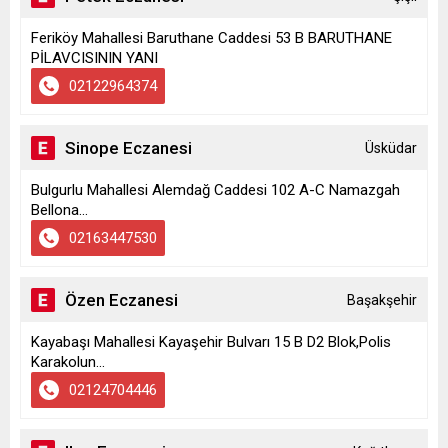
Feriköy Mahallesi Baruthane Caddesi 53 B BARUTHANE
PİLAVCISININ YANI
02122964374
Sinope Eczanesi
Üsküdar
Bulgurlu Mahallesi Alemdağ Caddesi 102 A-C Namazgah
Bellona...
02163447530
Özen Eczanesi
Başakşehir
Kayabaşı Mahallesi Kayaşehir Bulvarı 15 B D2 Blok,Polis
Karakolun...
02124704446