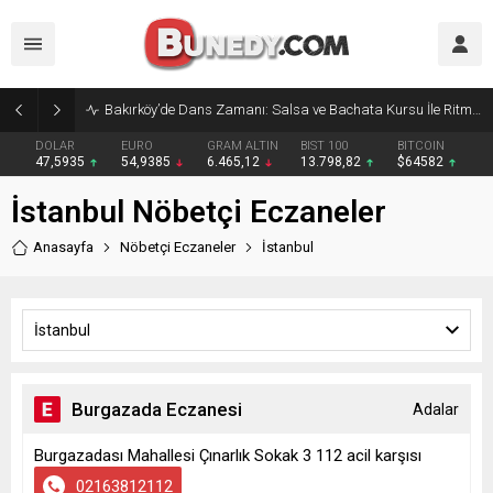
Bakırköy’de Dans Zamanı: Salsa ve Bachata Kursu İle Ritmi Yakalayın!
DOLAR
EURO
GRAM ALTIN
BIST 100
BITCOIN
47,5935
54,9385
6.465,12
13.798,82
$64582
İstanbul Nöbetçi Eczaneler
Anasayfa
Nöbetçi Eczaneler
İstanbul
İstanbul
Burgazada Eczanesi
Adalar
Burgazadası Mahallesi Çınarlık Sokak 3 112 acil karşısı
02163812112