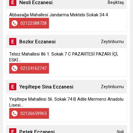
Nesli Eczanesi
Beşiktaş
Abbasağa Mahallesi Jandarma Mektebi Sokak 34 4
02122588728
Bozkır Eczanesi
Zeytinburnu
Telsiz Mahallesi 86 1. Sokak 7 C PAZARTESİ PAZARI İÇİ,
ESKİ...
02124162747
Yeşiltepe Sina Eczanesi
Zeytinburnu
Yeşiltepe Mahallesi 56. Sokak 74 B Adile Mermerci Anadolu
Lisesi...
02126659965
Petek Eczanesi
Şişli