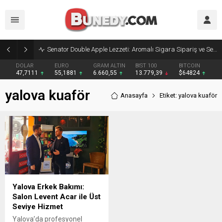
Senator Double Apple Lezzeti: Aromalı Sigara Sipariş ve Senator Sigara Dünyasına Yolculuk
DOLAR
EURO
GRAM ALTIN
BIST 100
BITCOIN
47,7111
55,1881
6.660,55
13.779,39
$64824
yalova kuaför
Anasayfa
Etiket: yalova kuaför
Yalova Erkek Bakımı:
Salon Levent Acar ile Üst
Seviye Hizmet
Yalova’da profesyonel