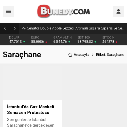
Senator Double Apple Lezzeti: Aromalı Sigara Sipariş ve Senator Sigara Dünyasına Yolculuk
DOLAR
EURO
GRAM ALTIN
BIST 100
BITCOIN
47,7013
55,0086
6.544,76
13.798,82
$64278
Saraçhane
Anasayfa
Etiket: Saraçhane
İstanbul’da Gaz Maskeli
Semazen Protestosu
​Son günlerde İstanbul
Saraçhane’de gerçekleşen