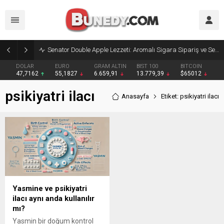
Senator Double Apple Lezzeti: Aromalı Sigara Sipariş ve Senator Sigara Dünyasına Yolculuk
DOLAR
EURO
GRAM ALTIN
BIST 100
BITCOIN
47,7162
55,1827
6.659,91
13.779,39
$65012
psikiyatri ilacı
Anasayfa
Etiket: psikiyatri ilacı
Yasmine ve psikiyatri
ilacı aynı anda kullanılır
mı?
Yasmin bir doğum kontrol