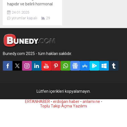
hapıdır ve belirli hormonal
içeriklere sahiptir. Psikiyatri
24.01.2025
ilaçları ise farklı etkilere ve
yorumlar kapalı
29
içeriklere sahip geniş bir
kategoriyi kapsar.
Bunedy.com 2025 - tüm hakları saklıdır.
Lütfen içerikleri kopyalamayın.
ERTANHABER
-
erdoğan haber
-
anlamı ne
-
Toplu Takip Açma Yazılımı