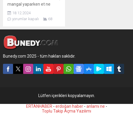
mangal yaparken et ne
zaman atılır, ne kadar
18.12.2024
pişirilir, lezzetli bir mangalın
yorumlar kapalı
68
püf noktaları nelerdir? İşte
usta mangalcılardan bilgiler.
Bunedy.com 2025 - tüm hakları saklıdır.
Lütfen içerikleri kopyalamayın.
ERTANHABER
-
erdoğan haber
-
anlamı ne
-
Toplu Takip Açma Yazılımı