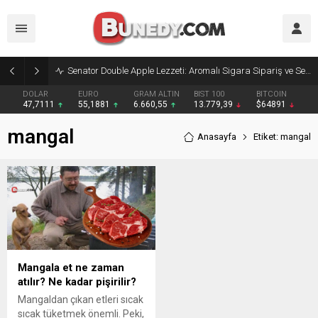
Senator Double Apple Lezzeti: Aromalı Sigara Sipariş ve Senator Sigara Dünyasına Yolculuk
DOLAR
EURO
GRAM ALTIN
BIST 100
BITCOIN
47,7111
55,1881
6.660,55
13.779,39
$64891
mangal
Anasayfa
Etiket: mangal
Mangala et ne zaman
atılır? Ne kadar pişirilir?
Mangaldan çıkan etleri sıcak
sıcak tüketmek önemli. Peki,