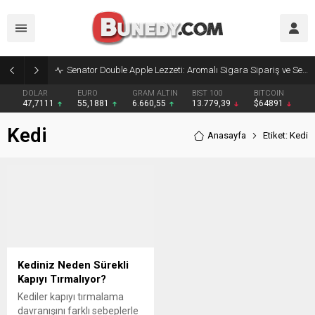
Senator Double Apple Lezzeti: Aromalı Sigara Sipariş ve Senator Sigara Dünyasına Yolculuk
DOLAR
EURO
GRAM ALTIN
BIST 100
BITCOIN
47,7111
55,1881
6.660,55
13.779,39
$64891
Kedi
Anasayfa
Etiket: Kedi
Kediniz Neden Sürekli
Kapıyı Tırmalıyor?
Kediler kapıyı tırmalama
davranışını farklı sebeplerle