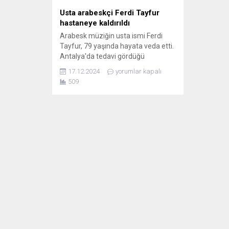
Usta arabeskçi Ferdi Tayfur
hastaneye kaldırıldı
Arabesk müziğin usta ismi Ferdi
Tayfur, 79 yaşında hayata veda etti.
Antalya'da tedavi gördüğü
hastaneden acı haber geldi.
17.12.2024
yorumlar kapalı
509