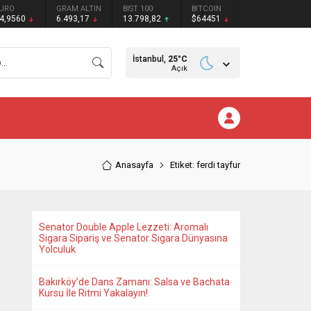
URO
GRAM ALTIN
BIST 100
BITCOIN
4,9560
6.493,17
13.798,82
$64451
İstanbul,
25
°C
Açık
Anasayfa
Etiket: ferdi tayfur
Senator Double Apple Lezzeti: Aromalı
Sigara Sipariş ve Senator Sigara Dünyasına
Yolculuk
Bakırköy’de Dans Zamanı: Salsa ve Bachata
Kursu İle Ritmi Yakalayın!