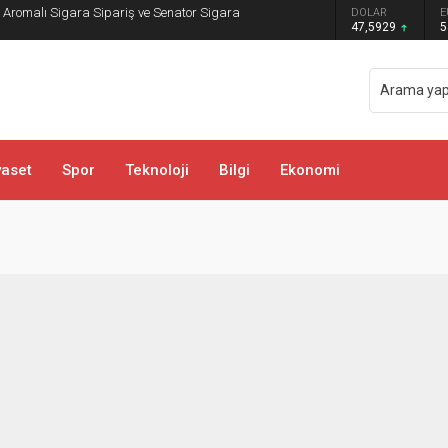
: Aromalı Sigara Sipariş ve Senator Sigara
DOLAR
E
47,5929
5
yaset
Spor
Teknoloji
Bilgi
Ekonomi