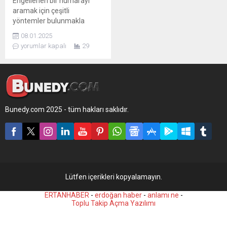
Engellenen bir numarayı
aramak için çeşitli
yöntemler bulunmakla
birlikte, bu süreçte karşılıklı
08.01.2025
saygı ve yasal sınırlar
yorumlar kapalı
29
çerçevesinde hareket
etmek gerekir.
Bunedy.com 2025 - tüm hakları saklıdır.
Lütfen içerikleri kopyalamayın.
ERTANHABER
-
erdoğan haber
-
anlamı ne
-
Toplu Takip Açma Yazılımı