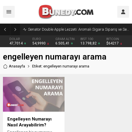
Senator Double Apple Lezzeti: Aromalı Sigara Sipariş ve Senator Sigara Dünyasına Yolculuk
DOLAR
EURO
GRAM ALTIN
BIST 100
BITCOIN
47,7014
54,9990
6.505,41
13.798,82
$64217
engelleyen numarayı arama
Anasayfa
Etiket: engelleyen numarayı arama
Engelleyen Numarayı
Nasıl Arayabilirim?