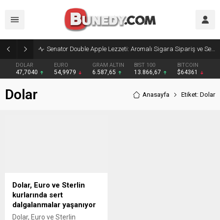
Senator Double Apple Lezzeti: Aromalı Sigara Sipariş ve Senator Sigara Dünyasına Yolculuk
DOLAR
EURO
GRAM ALTIN
BIST 100
BITCOIN
47,7040
54,9979
6.587,65
13.866,67
$64361
Dolar
Anasayfa
Etiket: Dolar
Dolar, Euro ve Sterlin
kurlarında sert
dalgalanmalar yaşanıyor
Dolar, Euro ve Sterlin