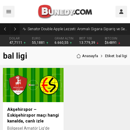
Senator Double Apple Lezzeti: Aromalı Sigara Sipariş ve Senator Sigara Dünyasına Yolculuk
DOLAR
EURO
GRAM ALTIN
BIST 100
BITCOIN
47,7111
55,1881
6.660,55
13.779,39
$64891
bal ligi
Anasayfa
Etiket: bal ligi
Akşehirspor –
Eskişehirspor maçı hangi
kanalda, canlı izle
Bölgesel Amatör Lig’de