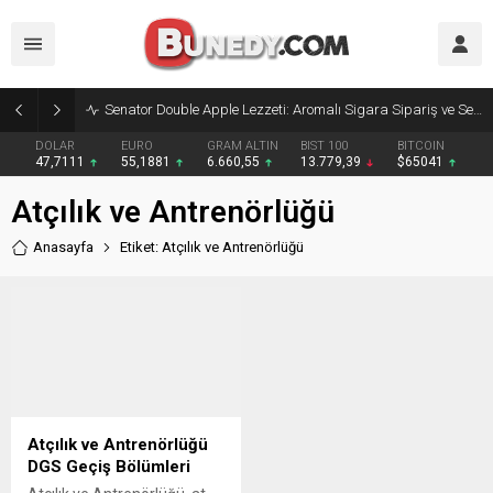
Senator Double Apple Lezzeti: Aromalı Sigara Sipariş ve Senator Sigara Dünyasına Yolculuk
DOLAR
EURO
GRAM ALTIN
BIST 100
BITCOIN
47,7111
55,1881
6.660,55
13.779,39
$65041
Atçılık ve Antrenörlüğü
Anasayfa
Etiket: Atçılık ve Antrenörlüğü
Atçılık ve Antrenörlüğü
DGS Geçiş Bölümleri