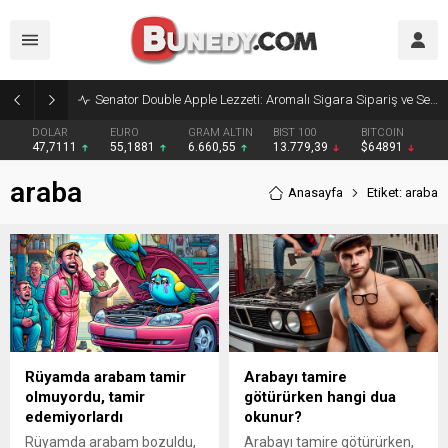
Senator Double Apple Lezzeti: Aromalı Sigara Sipariş ve Senator Sigara Dünyasına Yolculuk
DOLAR
EURO
GRAM ALTIN
BIST 100
BITCOIN
47,7111
55,1881
6.660,55
13.779,39
$64891
araba
Anasayfa
Etiket: araba
Rüyamda arabam tamir
Arabayı tamire
olmuyordu, tamir
götürürken hangi dua
edemiyorlardı
okunur?
Rüyamda arabam bozuldu,
Arabayı tamire götürürken,