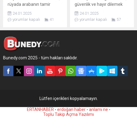
rüyada arabanın tamir
güvenlik ve hayır dilemek
olmaması, genellikle kişinin
için hangi dualar okunur. Son
24.01.2025
24.01.2025
hayatındaki ilerleme ve
olarak bir Fatiha Suresi
yorumlar kapalı
41
yorumlar kapalı
57
kontrol noktasını işaret eder.
okuyarak hayır ve bereket
dileyin
Bunedy.com 2025 - tüm hakları saklıdır.
Lütfen içerikleri kopyalamayın.
ERTANHABER
-
erdoğan haber
-
anlamı ne
-
Toplu Takip Açma Yazılımı