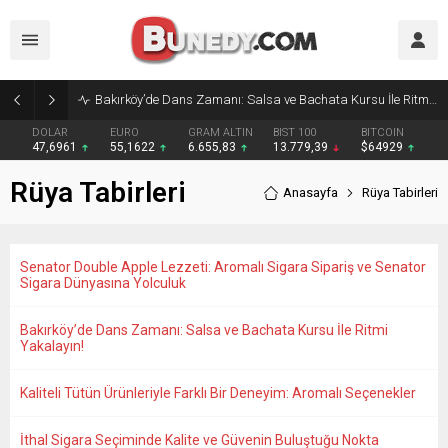
Bakırköy’de Dans Zamanı: Salsa ve Bachata Kursu İle Ritmi Yakalayın!
DOLAR
EURO
GRAM ALTIN
BIST 100
BITCOIN
47,6961
55,1622
6.655,83
13.779,39
$64929
Rüya Tabirleri
Anasayfa
Rüya Tabirleri
Senator Double Apple Lezzeti: Aromalı Sigara Sipariş ve Senator
Sigara Dünyasına Yolculuk
Bakırköy’de Dans Zamanı: Salsa ve Bachata Kursu İle Ritmi
Yakalayın!
Kaliteli Tütün Ürünleriyle Farklı Bir Deneyim: Aromalı Seçenekler
İthal Sigara Seçiminde Kalite ve Güvenin Buluştuğu Nokta