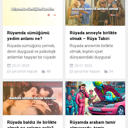
fiziksel belirtilere yol açabilir.
Bu belirtilerden biri, halk
arasında “karabasan” olarak
adlandırılan deneyimdir.
Karabasan, uyandığınızda
kendinizi bir baskı altında
Rüyamda sümüğümü
Rüyada anneyle birlikte
hissettiğiniz, hareket
yedim anlamı ne?
olmak – Rüya Tabiri
edemediğiniz, boğulma
Rüyada sümüğünü yemek,
Rüyada annemle birlikte
hissi...
derin duygusal ve psikolojik
olmak, kişinin içsel
anlamlar taşıyan bir rüyadır.
dünyasındaki duygusal
Kişinin içsel çatışmalarını,
durumlar ve ilişki biçimleriyle
25.01.2025
25.01.2025
duygusal yüklerini tanımlar.
derinden bağlantılıdır.
yorumlar kapalı
48
yorumlar kapalı
54
Rüyada baldız ile birlikte
Rüyamda arabam tamir
olmak ne anlama gelir?
olmuyordu, tamir