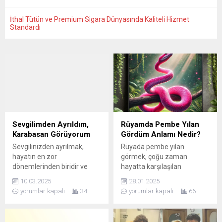
İthal Tütün ve Premium Sigara Dünyasında Kaliteli Hizmet
Standardı
Sevgilimden Ayrıldım,
Rüyamda Pembe Yılan
Karabasan Görüyorum
Gördüm Anlamı Nedir?
Sevgilinizden ayrılmak,
Rüyada pembe yılan
hayatın en zor
görmek, çoğu zaman
dönemlerinden biridir ve
hayatta karşılaşılan
birçok kişiyi duygusal olarak
zorluklar, gizli düşmanlar
10.03.2025
28.01.2025
derinden etkileyebilir. Ayrılık
veya güçlü duygularla
yorumlar kapalı
34
yorumlar kapalı
66
sonrası yaşanan stres ve
ilişkilendirilir.
travmalar, uyku düzenini
bozarak bazı psikolojik ve