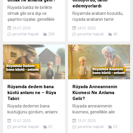
edemiyorlardı
Rüyada baldız ile birlikte
olmak gibi sıra dışı ve
Rüyamda arabam bozuldu,
şaşırtıcı rüyalar, genellikle
rüyada arabanın tamir
bilinçaltındaki duygusal
olmaması, genellikle kişinin
25.01.2025
24.01.2025
durumları ve kişisel ilişkilerle
hayatındaki ilerleme ve
yorumlar kapalı
209
yorumlar kapalı
40
ilgili ipuçları verir.
kontrol noktasını işaret eder.
Rüyamda dedem bana
Rüyada Anneannenin
küstü anlamı ne – Rüya
Küsmesi Ne Anlama
Tabiri
Gelir?
Rüyada dedemin bana
Rüyada anneannenin
küstüğünü gördüm, anlamı
küsmesi, genellikle aile
nedir diye soruyorsanız,
ilişkileri ve bireyin vicdanıyla
13.01.2025
13.01.2025
rüyamda dedem bana küstü
ilgili önemli mesajlar taşır.
yorumlar kapalı
32
yorumlar kapalı
32
anlamı ne psikolojik ve dini.
Ananem rüyamda bana