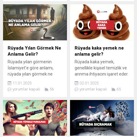
küstü.
Rüyada Yılan Görmek Ne
Rüyada kaka yemek ne
Anlama Gelir?
anlama gelir?
Rüyada yılan görmenin
Rüyada kaka yemek,
İslamiyet'e göre anlamı,
genellikle kişisel temizlik ve
rüyada yılan görmek ne
arınma ihtiyacını işaret eder.
anlama gelir. Rüya sahibinin
Maddi ya da manevi
11.01.2025
02.01.2025
düşmanlarına karşı zafer
kayıplar, sağlık sorunları
yorumlar kapalı
56
yorumlar kapalı
65
kazanması.
olacak.