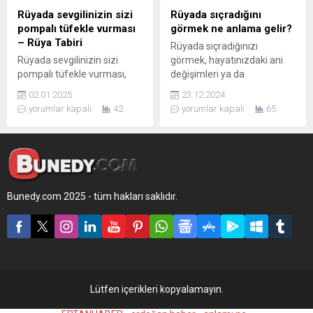
Rüyada sevgilinizin sizi
Rüyada sıçradığını
pompalı tüfekle vurması
görmek ne anlama gelir?
– Rüya Tabiri
Rüyada sıçradığınızı
Rüyada sevgilinizin sizi
görmek, hayatınızdaki ani
pompalı tüfekle vurması,
değişimleri ya da
duygusal dönüşüm, güven
bilinçaltınızın verdiği önemli
02.01.2025
23.12.2024
sorunları veya ilişkiyle ilgili
mesajları anlamak için bir
yorumlar kapalı
42
yorumlar kapalı
65
kırgınlıkların bir yansıması
rehber olabilir.
olabilir. Rüyanızın detayları,
bilinçaltınızda çözülmesi
gereken konulara ışık
tutuyor olabilir.
Bunedy.com 2025 - tüm hakları saklıdır.
Lütfen içerikleri kopyalamayın.