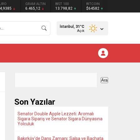
URO
GRAM ALTIN
BIST 100
BITCOIN
4,9385
6.465,12
13.798,82
$64582
İstanbul,
31
°C
Açık
Ara
Son Yazılar
Senator Double Apple Lezzeti: Aromalı
Sigara Sipariş ve Senator Sigara Dünyasına
Yolculuk
Bakırköy’de Dans Zamanı: Salsa ve Bachata