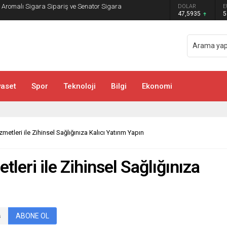
DOLAR
E
sa ve Bachata Kursu İle Ritmi Yakalayın!
47,5935
5
yaset
Spor
Teknoloji
Bilgi
Ekonomi
etleri ile Zihinsel Sağlığınıza Kalıcı Yatırım Yapın
leri ile Zihinsel Sağlığınıza
ABONE OL