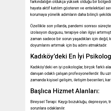
farkındalığın oldukça yüksek olduğu bir bölged
hayata aktif katılım gösteren ve entelektüel sev
korumaya yönelik adımların daha bilinçli şekild
Özellikle son yıllarda, pandemi sonrası süreçte 
izolasyon duygusu, terapiye olan ilgiyi artırmışt
zaman sadece bir sorun yaşadıkları için değil, ke
doyumlarını artırmak için bu adımı atmaktadır.
Kadıköy’deki En İyi Psikolo
Kadıköy’deki en iyi psikologlar, birçok farklı a
danışan odaklı çalışan profesyonellerdir. Bu uz
zamanda kişisel gelişim, iletişim becerileri, k
Başlıca Hizmet Alanları:
Bireysel Terapi: Kaygı bozukluğu, depresyon, tra
sorunlara odaklanılır.