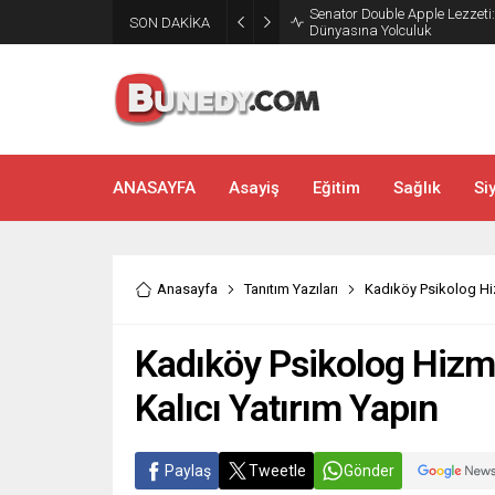
SON DAKİKA
Bakırköy’de Dans Zamanı: Sal
ANASAYFA
Asayiş
Eğitim
Sağlık
Si
Anasayfa
Tanıtım Yazıları
Kadıköy Psikolog Hizm
Kadıköy Psikolog Hizmet
Kalıcı Yatırım Yapın
Paylaş
Tweetle
Gönder