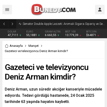
Senator Double Apple Lezzeti: Aromalı Sigara Sipariş ve Senator Sigara Dünyasına Yolculuk
DOLAR
EURO
GRAM ALTIN
BIST 100
BITCOIN
47,7111
55,1881
6.660,55
13.779,39
$64871
Anasayfa
Manşet
Gazeteci ve televizyoncu Deniz Arman kimdir?
Gazeteci ve televizyoncu
Deniz Arman kimdir?
Deniz Arman, uzun süredir akciğer kanseriyle mücadele
ediyordu. Tedavi gördüğü hastanede, 24 Ocak 2025
tarihinde 63 yaşında hayatını kaybetti.