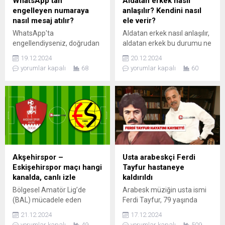
WhatsApp’tan
Aldatan erkek nasıl
engelleyen numaraya
anlaşılır? Kendini nasıl
nasıl mesaj atılır?
ele verir?
WhatsApp'ta
Aldatan erkek nasıl anlaşılır,
engellendiyseniz, doğrudan
aldatan erkek bu durumu ne
mesaj atmak mümkün
kadar gizli yaptığını
19.12.2024
20.12.2024
değildir. Ancak ortak grup
düşünsede mutlaka
yorumlar kapalı
68
yorumlar kapalı
60
kullanımı, farklı bir
arkasında bir iz bırakacaktır.
numarayla iletişim veya
SMS gibi dolaylı yöntemler
denenebilir. Gizlilik ve kişisel
sınırlara saygı ise her zaman
öncelikli olmalıdır.
Akşehirspor –
Usta arabeskçi Ferdi
Eskişehirspor maçı hangi
Tayfur hastaneye
kanalda, canlı izle
kaldırıldı
Bölgesel Amatör Lig’de
Arabesk müziğin usta ismi
(BAL) mücadele eden
Ferdi Tayfur, 79 yaşında
Eskişehirspor, geçtiğimiz
hayata veda etti. Antalya'da
21.12.2024
17.12.2024
hafta 30 bin 358 taraftarla
tedavi gördüğü hastaneden
yorumlar kapalı
49
yorumlar kapalı
509