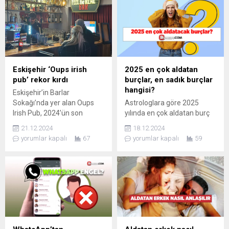
Eskişehir ‘Oups irish
2025 en çok aldatan
pub’ rekor kırdı
burçlar, en sadık burçlar
hangisi?
Eskişehir’in Barlar
Sokağı’nda yer alan Oups
Astrologlara göre 2025
Irish Pub, 2024’ün son
yılında en çok aldatan burç
günlerinde zirveye çıktı!
Aslan oldu. İlgiye olan
21.12.2024
18.12.2024
Cumartesi günü 4.345
düşkünlüğü ve özgüveniyle
yorumlar kapalı
67
yorumlar kapalı
59
ziyaretçi ağırlayarak rekor
tanınan Aslan, sadakat
kıran mekan, şehrin en çok
konusunda sınırları zorluyor.
tercih edilen eğlence noktası
Boğa ise keyif ve haz odaklı
oldu.
yapısıyla ikinci sırada yer
aldı.