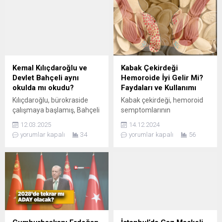
Araştırma Hastanesi’nde,
çoklu organ yetmezliği
sonucu yaşamını yitirdi. Edip
Akbayram Kimdir? 29 Aralık
1950’de Gaziantep’te doğan
Ahmet Edip Akbayram,
henüz dokuz aylıkken çocuk
Kemal Kılıçdaroğlu ve
Kabak Çekirdeği
felcine...
Devlet Bahçeli aynı
Hemoroide İyi Gelir Mi?
okulda mı okudu?
Faydaları ve Kullanımı
Kılıçdaroğlu, bürokraside
Kabak çekirdeği, hemoroid
çalışmaya başlamış, Bahçeli
semptomlarının
ise akademik kariyer
hafifletilmesine yardımcı
12.03.2025
14.12.2024
yapmayı seçmiştir. Ankara
olabilecek doğal bir besindir.
yorumlar kapalı
34
yorumlar kapalı
56
İktisadi ve Ticari İlimler
Lif içeriği sayesinde
Akademisi.
bağırsakları düzenler ve
iltihaplanmayı azaltmaya
destek olur.