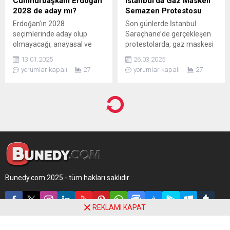
Cumhurbaşkanı Erdoğan
İstanbul’da Gaz Maskeli
2028 de aday mı?
Semazen Protestosu
Erdoğan’ın 2028
​Son günlerde İstanbul
seçimlerinde aday olup
Saraçhane’de gerçekleşen
olmayacağı, anayasal ve
protestolarda, gaz maskesi
siyasi açıdan birçok faktöre
takmış bir semazenin polis
13.01.2025
26.03.2025
bağlı olarak şekillenecektir.
barikatı önündeki
yorumlar kapalı
27
yorumlar kapalı
27
performansı dikkat çekti. Bu
eylem, protestoların
sembolü haline geldi ve
sosyal medyada geniş yankı
buldu. Foto muhabiri Ümit
Bektaş’ın çektiği
fotoğraflarda, semazen
kıyafetli eylemcinin polis
müdahalesine maruz kaldığı
görülüyor. Ayrıca, bu
Bunedy.com 2025 - tüm hakları saklıdır.
protesto dünya basınında da
yer...
REKLAMI KAPAT