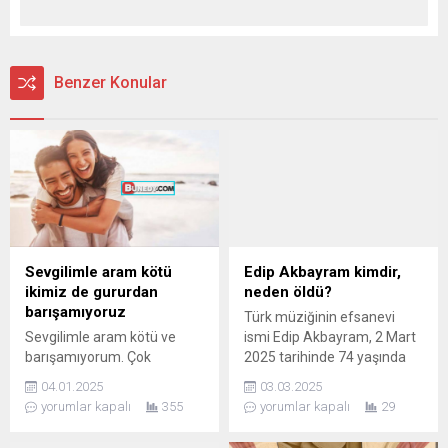
Benzer Konular
Sevgilimle aram kötü
Edip Akbayram kimdir,
ikimiz de gururdan
neden öldü?
barışamıyoruz
Türk müziğinin efsanevi
Sevgilimle aram kötü ve
ismi Edip Akbayram, 2 Mart
barışamıyorum. Çok
2025 tarihinde 74 yaşında
istiyorum ama olmuyor
hayata veda etti. Sanatçı, bir
04.01.2025
03.03.2025
gurur yapıyoruz.
süredir zatürre nedeniyle
yorumlar kapalı
355
yorumlar kapalı
29
tedavi gördüğü Haydarpaşa
Numune Eğitim ve