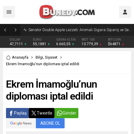
Senator Double Apple Lezzeti: Aromalı Sigara Sipariş ve Senator Sigara Dünyasına Yolculuk
DOLAR
EURO
GRAM ALTIN
BIST 100
BITCOIN
47,7111
55,1881
6.660,55
13.779,39
$64871
Anasayfa
Bilgi
,
Siyaset
Ekrem İmamoğlu’nun diploması iptal edildi
Ekrem İmamoğlu’nun
diploması iptal edildi
Paylaş
Tweetle
Gönder
ABONE OL