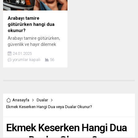
Arabayı tamire
götürürken hangi dua
okunur?
Arabayı tamire götürürken,
güvenlik ve hayır dilemek
için hangi dualar okunur. Son
24.01.2025
olarak bir Fatiha Suresi
yorumlar kapalı
56
okuyarak hayır ve bereket
dileyin
Anasayfa
Dualar
Ekmek Keserken Hangi Dua veya Dualar Okunur?
Ekmek Keserken Hangi Dua