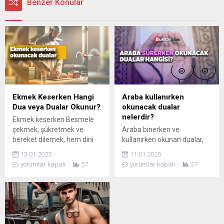
Benzer Konular
Ekmek Keserken Hangi
Araba kullanırken
Dua veya Dualar Okunur?
okunacak dualar
nelerdir?
Ekmek keserken Besmele
çekmek, şükretmek ve
Araba binerken ve
bereket dilemek, hem dini
kullanırken okunan dualar,
hem de kültürel
manevi destek sağlamak ve
13.01.2025
11.01.2025
değerlerimiz açısından
güvenli yolculuk için
yorumlar kapalı
57
yorumlar kapalı
37
önemlidir.
önemlidir. İslam’da sıkça
tercih edilir.