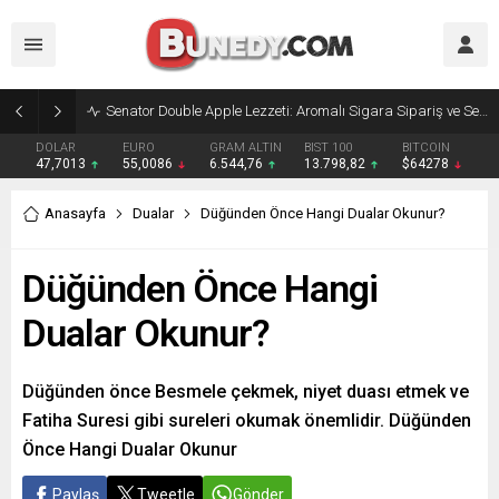
Bakırköy’de Dans Zamanı: Salsa ve Bachata Kursu İle Ritmi Yakalayın!
DOLAR
EURO
GRAM ALTIN
BIST 100
BITCOIN
47,7013
55,0086
6.544,76
13.798,82
$64278
Anasayfa
Dualar
Düğünden Önce Hangi Dualar Okunur?
Düğünden Önce Hangi
Dualar Okunur?
Düğünden önce Besmele çekmek, niyet duası etmek ve
Fatiha Suresi gibi sureleri okumak önemlidir. Düğünden
Önce Hangi Dualar Okunur
Paylaş
Tweetle
Gönder