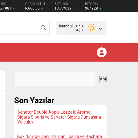
URO
GRAM ALTIN
BIST 100
BITCOIN
5,1881
6.660,55
13.779,39
$64929
İstanbul,
31
°C
Açık
Ara
Son Yazılar
Senator Double Apple Lezzeti: Aromalı
Sigara Sipariş ve Senator Sigara Dünyasına
Yolculuk
Bakırköy’de Dans Zamanı: Salsa ve Bachata