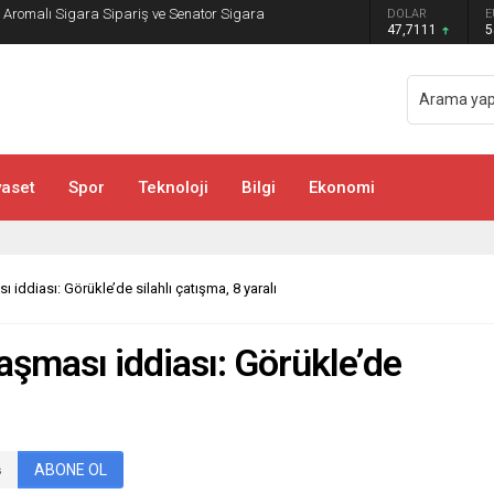
DOLAR
E
sa ve Bachata Kursu İle Ritmi Yakalayın!
47,7111
5
yaset
Spor
Teknoloji
Bilgi
Ekonomi
iddiası: Görükle’de silahlı çatışma, 8 yaralı
şması iddiası: Görükle’de
ABONE OL