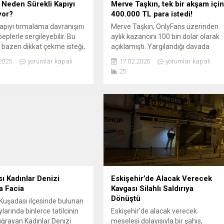
 Neden Sürekli Kapıyı
Merve Taşkın, tek bir akşam içi
yor?
400.000 TL para istedi!
kapıyı tırmalama davranışını
Merve Taşkın, OnlyFans üzerinden
beplerle sergileyebilir. Bu
aylık kazancını 100 bin dolar olarak
 bazen dikkat çekme isteği,
açıklamıştı. Yargılandığı davada
e içgüdüsel nedenlerden
"teşhircilik" suçlamasından beraat.
2025
yorumlar kapalı
17.02.2025
yorumlar kapalı
nabilir. Kedinizin neden
25
ırmaladığını anlamak ve bu
 kontrol altına almak için
 detayları inceleyelim. 1.
n Kapıyı Tırmalama
i Neden Açıklama Dikkat
diler, sahiplerinin ilgisini
in kapıyı tırmalayabilir.
..
ı Kadınlar Denizi
Eskişehir’de Alacak Verecek
da Facia
Kavgası Silahlı Saldırıya
Dönüştü
 Kuşadası ilçesinde bulunan
larında binlerce tatilcinin
Eskişehir’de alacak verecek
uğrayan Kadınlar Denizi
meselesi dolayısıyla bir şahıs,