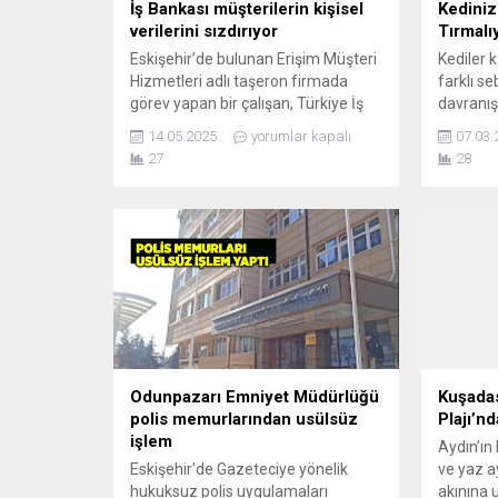
İş Bankası müşterilerin kişisel
Kediniz
verilerini sızdırıyor
Tırmalı
Eskişehir’de bulunan Erişim Müşteri
Kediler 
Hizmetleri adlı taşeron firmada
farklı se
görev yapan bir çalışan, Türkiye İş
davranış
Bankası sistemlerinden eriştiği
bazen d
14.05.2025
yorumlar kapalı
07.03.
müşteri bilgilerini yasa dışı yollarla
kaynakla
27
28
dışarı aktardı.Olayın basit bir ihmal
kapıyı t
olmadığı, sistematik ve bilinçli bir
davranışı
şekilde tekrarlandığı WhatsApp
aşağıdaki
üzerinden gönderilen ekran
Kedileri
görüntüleri ve fotoğraflarla
Nedenler
ispatlandı. Gazeteci T.E., elindeki
çekmek Ke
somut delilleri CİMER, BDDK, KVKK...
çekmek iç
Özellikle.
Odunpazarı Emniyet Müdürlüğü
Kuşadas
polis memurlarından usülsüz
Plajı’n
işlem
Aydın’ın
Eskişehir'de Gazeteciye yönelik
ve yaz ay
hukuksuz polis uygulamaları
akınına 