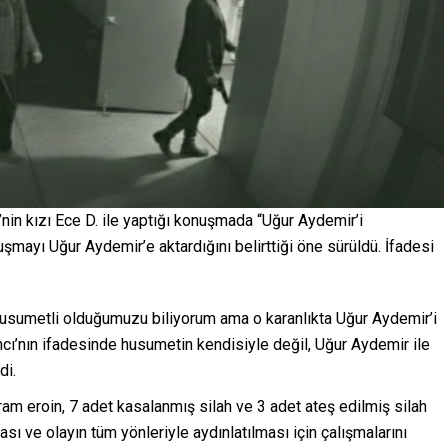
’nin kızı Ece D. ile yaptığı konuşmada “Uğur Aydemir’i
uşmayı Uğur Aydemir’e aktardığını belirttiği öne sürüldü. İfadesi
usumetli olduğumuzu biliyorum ama o karanlıkta Uğur Aydemir’i
ı’nın ifadesinde husumetin kendisiyle değil, Uğur Aydemir ile
di.
ram eroin, 7 adet kasalanmış silah ve 3 adet ateş edilmiş silah
ası ve olayın tüm yönleriyle aydınlatılması için çalışmalarını