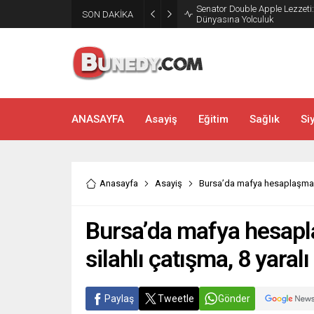
SON DAKİKA
Bakırköy’de Dans Zamanı: Sal
ANASAYFA
Asayiş
Eğitim
Sağlık
Si
Anasayfa
Asayiş
Bursa’da mafya hesaplaşması 
Bursa’da mafya hesapla
silahlı çatışma, 8 yaralı
Paylaş
Tweetle
Gönder