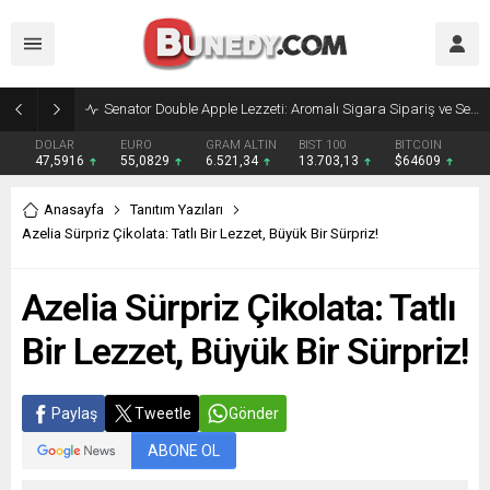
Senator Double Apple Lezzeti: Aromalı Sigara Sipariş ve Senator Sigara Dünyasına Yolculuk
DOLAR
EURO
GRAM ALTIN
BIST 100
BITCOIN
47,5916
55,0829
6.521,34
13.703,13
$64609
Anasayfa
Tanıtım Yazıları
Azelia Sürpriz Çikolata: Tatlı Bir Lezzet, Büyük Bir Sürpriz!
Azelia Sürpriz Çikolata: Tatlı
Bir Lezzet, Büyük Bir Sürpriz!
Paylaş
Tweetle
Gönder
ABONE OL