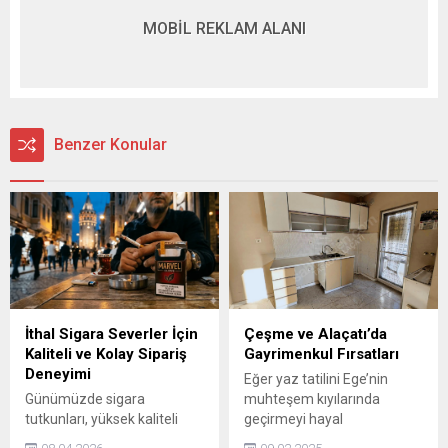
MOBİL REKLAM ALANI
Benzer Konular
İthal Sigara Severler İçin
Çeşme ve Alaçatı’da
Kaliteli ve Kolay Sipariş
Gayrimenkul Fırsatları
Deneyimi
Eğer yaz tatilini Ege’nin
Günümüzde sigara
muhteşem kıyılarında
tutkunları, yüksek kaliteli
geçirmeyi hayal
ithal ürünleri tercih ederken
ediyorsanız, Çeşme