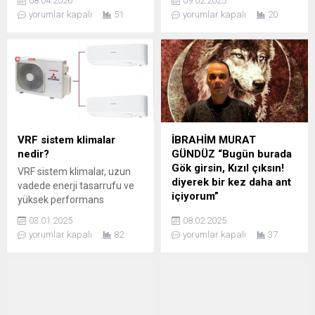
08.04.2026
09.02.2025
Marvel Sigara Sipariş
satılık ve Alaçatı
yorumlar kapalı
51
yorumlar kapalı
20
seçenekleriyle birlikte
satılık gayrimenkul
Senator Sigara ve Senator
seçenekleri tam da
Sigara Sipariş gibi aromatik
aradığınız fırsatlar!
alternatiflere yöneliyor. Bu
Sahibinden.com üzerinden
ürünler, özel tat profilleri ve
incelenebilen bu
premium kaliteleriyle günlük
alternatifler, hem estetik
ritüellere ayrı bir keyif
hem de konforlu yaşam
katıyor. İthal sigara
alanları sunmaktadır. Aynı
dünyasında fark yaratmak
zamanda, Alaçatı kiralık
VRF sistem klimalar
İBRAHİM MURAT
isteyenler için en uygun
daireler, tatilinizi daha
nedir?
GÜNDÜZ “Bugün burada
adreslerden birinde, hem...
erişilebilir hale getirirken,
Gök girsin, Kızıl çıksın!
VRF sistem klimalar, uzun
hayallerinizdeki yaşamı
diyerek bir kez daha ant
vadede enerji tasarrufu ve
gerçeğe dönüştürmek için
içiyorum”
yüksek performans
harika bir başlangıç noktası.
sunduğundan, geniş
Türk milleti, tarihin en şanlı
Çeşme’de Satılık...
03.01.2025
08.02.2025
alanlarda ideal bir
ve köklü milletlerinden
yorumlar kapalı
82
yorumlar kapalı
37
iklimlendirme çözümüdür.
biridir. Ancak bu şan ve
şeref, yalnızca bir kimlikten
ibaret değildir. Türk olmak;
şuur, duruş ve karakter
meselesidir! Bugün,
Türklüğe ihanet edenlerin,