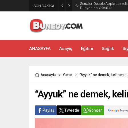
Senator Double Apple Lezzeti
SON DAKİKA
Dünyasına Yolculuk
ANASAYFA
Asayiş
Eğitim
Sağlık
Si
Anasayfa
Genel
“Ayyuk” ne demek, kelimenin 
“Ayyuk” ne demek, kel
Paylaş
Tweetle
Gönder