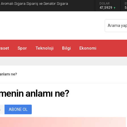
: Aromalı Sigara Sipariş ve Senator Sigara
DOLAR
E
47,5929
5
yaset
Spor
Teknoloji
Bilgi
Ekonomi
anlamı ne?
imenin anlamı ne?
ABONE OL