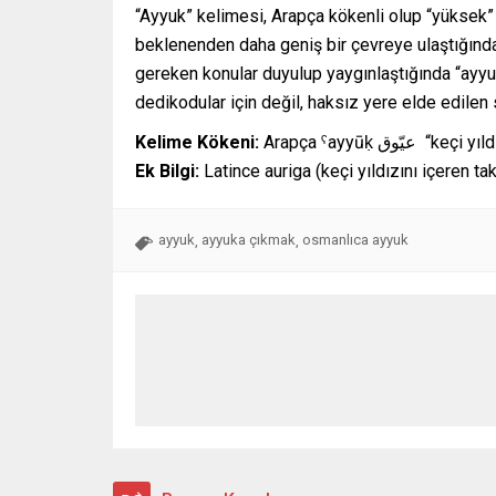
“Ayyuk” kelimesi, Arapça kökenli olup “yüksek” 
beklenenden daha geniş bir çevreye ulaştığında 
gereken konular duyulup yaygınlaştığında “ayyu
dedikodular için değil, haksız yere elde edilen 
Kelime Kökeni:
Arapça ˁayyūḳ عيّوق
“keçi yıl
Ek Bilgi:
Latince auriga (keçi yıldızını içeren ta
ayyuk
ayyuka çıkmak
osmanlıca ayyuk
,
,