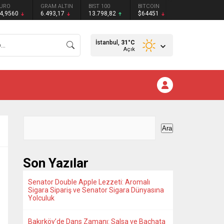
URO
GRAM ALTIN
BIST 100
BITCOIN
4,9560
6.493,17
13.798,82
$64451
İstanbul,
31
°C
Açık
Ara
Son Yazılar
Senator Double Apple Lezzeti: Aromalı
Sigara Sipariş ve Senator Sigara Dünyasına
Yolculuk
Bakırköy’de Dans Zamanı: Salsa ve Bachata